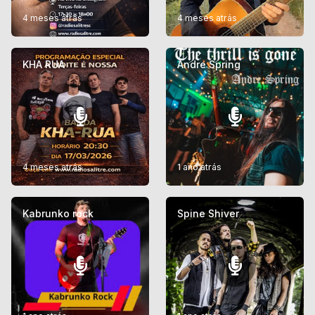
4 meses atrás
4 meses atrás
KHA RUA
Andre Spring
4 meses atrás
1 ano atrás
Kabrunko rock
Spine Shiver