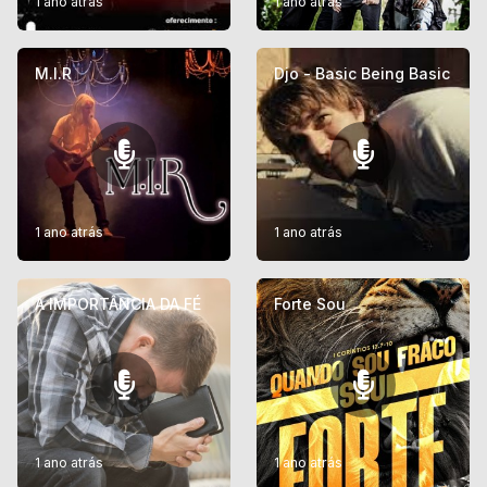
1 ano atrás
1 ano atrás
M.I.R
Djo - Basic Being Basic
1 ano atrás
1 ano atrás
A IMPORTÂNCIA DA FÉ
Forte Sou
1 ano atrás
1 ano atrás